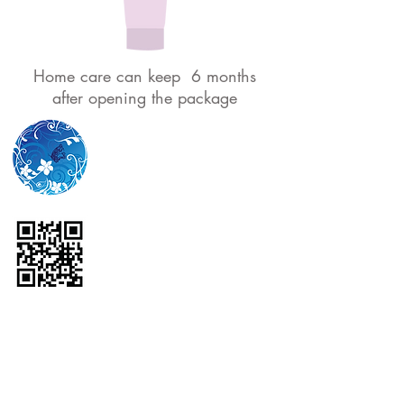
Home care can keep 6 months
after opening the package
WiLL YU THAI CO., LTD.
No.57 Park Ventures
Ecoplex,
11th Floor, Unit
1108,
Wireless Rd.,
Lumpini,
Pathumwan, Bangkok
10330
Tel: (+66)
2-108-2245
Fax: (+66)
2-108-2312
Mobile: (+66)
96-945-
4689
Email:
willyuthai@gmail.com
บริษัท วิลล์ ยู ไทย จำกัด
เลขที่ 57 อาคารปาร์คเวน
เชอร์ อีโคเพล็กซ์ ชั้น 11
ห้อง 1108