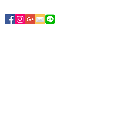
ถนนวิทยุ แขวงลุมพินี เขต
ปทุมวัน กรุงเทพฯ 10330
www.vivoujapan.com