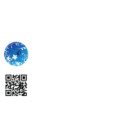
WiLL YU THAI CO., LTD.
No.57 Park Ventures
Ecoplex,
11th Floor, Unit
1108,
Wireless Rd.,
Lumpini,
Pathumwan, Bangkok
10330
Tel: (+66)
2-108-2245
Fax: (+66)
2-108-2312
Mobile: (+66)
96-945-
4689
Email:
willyuthai@gmail.com
บริษัท วิลล์ ยู ไทย จำกัด
เลขที่ 57 อาคารปาร์คเวน
เชอร์ อีโคเพล็กซ์ ชั้น 11
ห้อง 1108