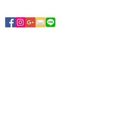
ถนนวิทยุ แขวงลุมพินี เขต
ปทุมวัน กรุงเทพฯ 10330
www.vivoujapan.com