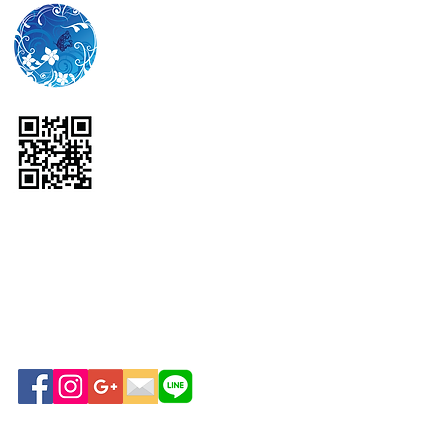
WiLL YU THAI CO., LTD.
No.57 Park Ventures
Ecoplex,
11th Floor, Unit
1108,
Wireless Rd.,
Lumpini,
Pathumwan, Bangkok
10330
Tel: (+66)
2-108-2245
Fax: (+66)
2-108-2312
Mobile: (+66)
96-945-
4689
Email:
willyuthai@gmail.com
บริษัท วิลล์ ยู ไทย จำกัด
เลขที่ 57 อาคารปาร์คเวน
เชอร์ อีโคเพล็กซ์ ชั้น 11
ห้อง 1108
ถนนวิทยุ แขวงลุมพินี เขต
ปทุมวัน กรุงเทพฯ 10330
www.vivoujapan.com