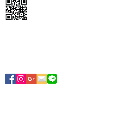
Tel: (+66)
2-108-2245
Fax: (+66)
2-108-2312
Mobile: (+66)
96-945-
4689
Email:
willyuthai@gmail.com
บริษัท วิลล์ ยู ไทย จำกัด
เลขที่ 57 อาคารปาร์คเวน
เชอร์ อีโคเพล็กซ์ ชั้น 11
ห้อง 1108
ถนนวิทยุ แขวงลุมพินี เขต
ปทุมวัน กรุงเทพฯ 10330
www.vivoujapan.com