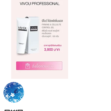
WiLL YU THAI CO., LTD.
No.57 Park Ventures
Ecoplex,
11th Floor, Unit
1108,
Wireless Rd.,
Lumpini,
Pathumwan, Bangkok
10330