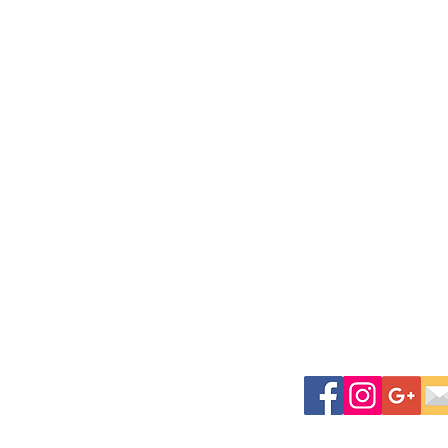
, LTD.
es Ecoplex,
11th Floor, Unit 1108,
ini, Pathumwan, Bangkok 10330
2245 Fax: (+66) 2-108-2312