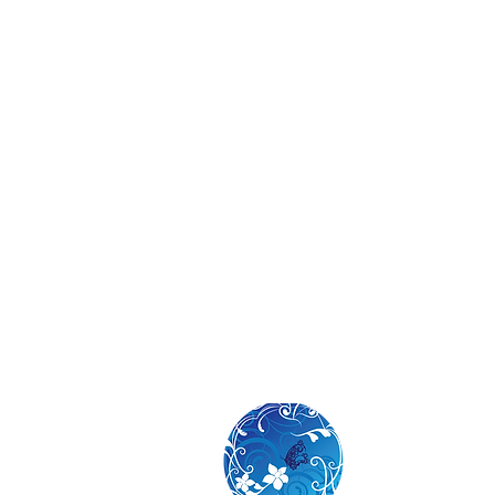
WiLL YU THAI CO.
No.57 Park Ventur
Wireless Rd.,
Lump
Tel: (+66) 2-108-