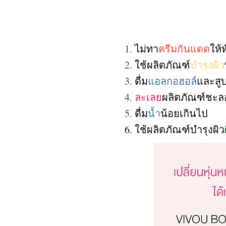
1.
ไม่ทา
ครีมกันแดด
ให้ท
2.
ใช้ผลิตภัณฑ์
บำรุงผิว
3.
ดื่ม
แอลกอฮอล์
และสู
4.
ละเลย
ผลิตภัณฑ์ชะลอ
5.
ดื่ม
น้ำ
น้อยเกินไป
6. ใช้ผลิตภัณฑ์บำรุงผิว